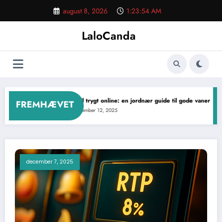
Videre
august 8, 2026
1:23:56 AM
til
indhold
LaloCanda
cen i slots
Spil trygt online: en jordnær guide til gode vaner
Sikker og 
FREMHÆVET
november 12, 2025
november 4,
december 7, 2025