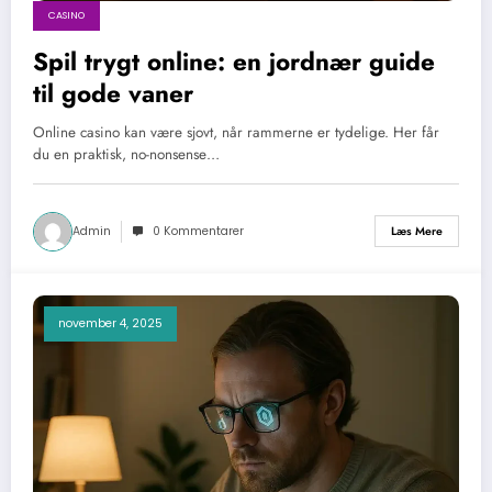
CASINO
Spil trygt online: en jordnær guide
til gode vaner
Online casino kan være sjovt, når rammerne er tydelige. Her får
du en praktisk, no-nonsense…
Admin
0 Kommentarer
Læs Mere
november 4, 2025