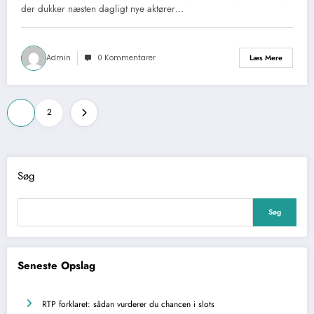
der dukker næsten dagligt nye aktører…
Admin
0 Kommentarer
Læs Mere
Indlægsinddeling
1
2
Søg
Søg
Seneste Opslag
RTP forklaret: sådan vurderer du chancen i slots