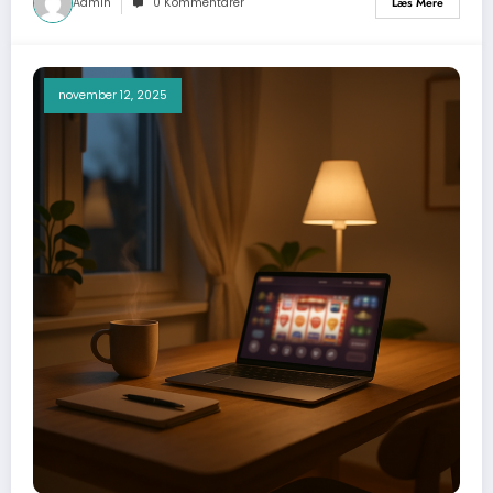
Admin
0 Kommentarer
Læs Mere
november 12, 2025