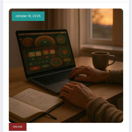
oktober 18, 2025
ONLINE