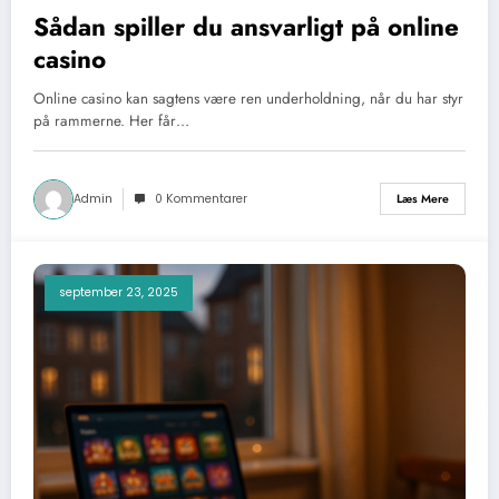
Sådan spiller du ansvarligt på online
casino
Online casino kan sagtens være ren underholdning, når du har styr
på rammerne. Her får…
Admin
0 Kommentarer
Læs Mere
september 23, 2025